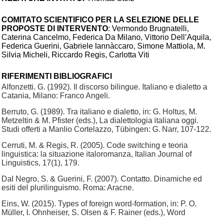
COMITATO SCIENTIFICO PER LA SELEZIONE DELLE
PROPOSTE DI INTERVENTO
: Vermondo Brugnatelli,
Caterina Cancelmo, Federica Da Milano, Vittorio Dell’Aquila,
Federica Guerini, Gabriele Iannàccaro, Simone Mattiola, M.
Silvia Micheli, Riccardo Regis, Carlotta Viti
RIFERIMENTI BIBLIOGRAFICI
Alfonzetti. G. (1992). Il discorso bilingue. Italiano e dialetto a
Catania, Milano: Franco Angeli.
Berruto, G. (1989). Tra italiano e dialetto, in: G. Holtus, M.
Metzeltin & M. Pfister (eds.), La dialettologia italiana oggi.
Studi offerti a Manlio Cortelazzo, Tübingen: G. Narr, 107-122.
Cerruti, M. & Regis, R. (2005). Code switching e teoria
linguistica: la situazione italoromanza, Italian Journal of
Linguistics, 17(1), 179.
Dal Negro, S. & Guerini, F. (2007). Contatto. Dinamiche ed
esiti del plurilinguismo. Roma: Aracne.
Eins, W. (2015). Types of foreign word-formation, in: P. O.
Müller, I. Ohnheiser, S. Olsen & F. Rainer (eds.), Word