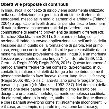
Obiettivi e proposte di contributi
In linguistica, il concetto di ibrido viene solitamente utilizzato
nella sua definizione più generica di «insieme di elementi
eterogenei, mescolati in modi disarmonici e arbitrari» (Telmon
2004) e applicato ai livelli di analisi per identificare fenomeni
di natura diversa ma accumunati dal prevedere una
commistione di elementi provenienti da sistemi differenti (cfr.
Sanchez-Stockhammer 2011). Sul piano morfologico, la
nozione di ibrido ha trovato applicazione sia nell’ambito della
flessione sia in quello della formazione di parola. Nel primo
caso, vengono considerate ibridismi le parole costituite da un
morfema lessicale proveniente da una lingua X e un morfema
flessivo proveniente da una lingua Y (cfr. Berruto 1989: 113;
Cerruti & Regis 2005; Regis 2006, 2016). Questo fenomeno è
particolarmente frequente nel contesto italo-romanzo, in cui il
contatto tra italiano e dialetti dà luogo a forme ibride come il
piemontese-italiano favo ‘facevo’ (piem. lang. fava; it. facevo)
(Regis 2006: 485) o il siciliano-italiano pavare ‘pagare’ (sic.
pavari; it. pagare) (cfr. Alfonzetti 1992: 237). Nel dominio della
formazione delle parole, il termine ibridismo è usato per
designare una parola morfologicamente complessa costituita
da elementi, almeno in origine, attribuibili a due lingue diverse
e che i parlanti avvertono come stilisticamente incongruenti: 6
è il caso, ad esempio, di parole inglesi come landocracy,