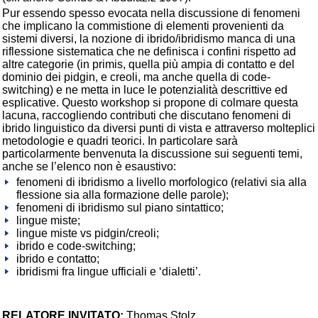
Pur essendo spesso evocata nella discussione di fenomeni
che implicano la commistione di elementi provenienti da
sistemi diversi, la nozione di ibrido/ibridismo manca di una
riflessione sistematica che ne definisca i confini rispetto ad
altre categorie (in primis, quella più ampia di contatto e del
dominio dei pidgin, e creoli, ma anche quella di code-
switching) e ne metta in luce le potenzialità descrittive ed
esplicative. Questo workshop si propone di colmare questa
lacuna, raccogliendo contributi che discutano fenomeni di
ibrido linguistico da diversi punti di vista e attraverso molteplici
metodologie e quadri teorici. In particolare sarà
particolarmente benvenuta la discussione sui seguenti temi,
anche se l’elenco non è esaustivo:
fenomeni di ibridismo a livello morfologico (relativi sia alla
flessione sia alla formazione delle parole);
fenomeni di ibridismo sul piano sintattico;
lingue miste;
lingue miste vs pidgin/creoli;
ibrido e code-switching;
ibrido e contatto;
ibridismi fra lingue ufficiali e ‘dialetti’.
RELATORE INVITATO:
Thomas Stolz