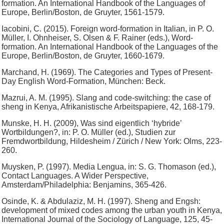
formation. An International Handbook of the Languages of
Europe, Berlin/Boston, de Gruyter, 1561-1579.
Iacobini, C. (2015). Foreign word-formation in Italian, in P. O.
Müller, I. Ohnheiser, S. Olsen & F. Rainer (eds.), Word-
formation. An International Handbook of the Languages of the
Europe, Berlin/Boston, de Gruyter, 1660-1679.
Marchand, H. (1969). The Categories and Types of Present-
Day English Word-Formation, München: Beck.
Mazrui, A. M. (1995). Slang and code-switching: the case of
sheng in Kenya, Afrikanistische Arbeitspapiere, 42, 168-179.
Munske, H. H. (2009), Was sind eigentlich ‘hybride’
Wortbildungen?, in: P. O. Müller (ed.), Studien zur
Fremdwortbildung, Hildesheim / Zürich / New York: Olms, 223-
260.
Muysken, P. (1997). Media Lengua, in: S. G. Thomason (ed.),
Contact Languages. A Wider Perspective,
Amsterdam/Philadelphia: Benjamins, 365-426.
Osinde, K. & Abdulaziz, M. H. (1997). Sheng and Engsh:
development of mixed codes among the urban youth in Kenya,
International Journal of the Sociology of Language, 125, 45-