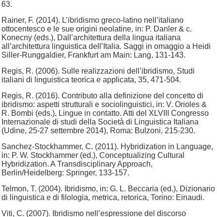
63.
Rainer, F. (2014). L’ibridismo greco-latino nell’italiano
ottocentesco e le sue origini neolatine, in: P. Danler & c.
Konecny (eds.), Dall’architettura della lingua italiana
all’architettura linguistica dell’Italia. Saggi in omaggio a Heidi
Siller-Runggaldier, Frankfurt am Main: Lang, 131-143.
Regis, R. (2006). Sulle realizzazioni dell’ibridismo, Studi
italiani di linguistica teorica e applicata, 35, 471-504.
Regis, R. (2016). Contributo alla definizione del concetto di
ibridismo: aspetti strutturali e sociolinguistici, in: V. Orioles &
R. Bombi (eds.), Lingue in contatto. Atti del XLVIII Congresso
Internazionale di studi della Società di Linguistica Italiana
(Udine, 25-27 settembre 2014), Roma: Bulzoni, 215-230.
Sanchez-Stockhammer, C. (2011). Hybridization in Language,
in: P. W. Stockhammer (ed.), Conceptualizing Cultural
Hybridization. A Transdisciplinary Approach,
Berlin/Heidelberg: Springer, 133-157.
Telmon, T. (2004). Ibridismo, in: G. L. Beccaria (ed.), Dizionario
di linguistica e di filologia, metrica, retorica, Torino: Einaudi.
Viti, C. (2007). Ibridismo nell’espressione del discorso