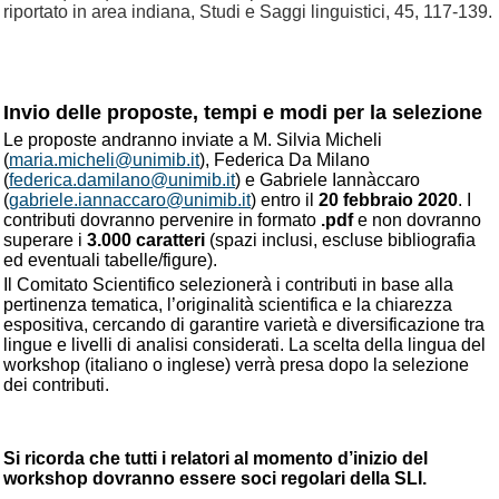
riportato in area indiana, Studi e Saggi linguistici, 45, 117-139.
Invio delle proposte, tempi e modi per la selezione
Le proposte andranno inviate a M. Silvia Micheli
(
maria.micheli@unimib.it
), Federica Da Milano
(
federica.damilano@unimib.it
) e Gabriele Iannàccaro
(
gabriele.iannaccaro@unimib.it
) entro il
20 febbraio 2020
. I
contributi dovranno pervenire in formato
.pdf
e non dovranno
superare i
3.000 caratteri
(spazi inclusi, escluse bibliografia
ed eventuali tabelle/figure).
Il Comitato Scientifico selezionerà i contributi in base alla
pertinenza tematica, l’originalità scientifica e la chiarezza
espositiva, cercando di garantire varietà e diversificazione tra
lingue e livelli di analisi considerati. La scelta della lingua del
workshop (italiano o inglese) verrà presa dopo la selezione
dei contributi.
Si ricorda che tutti i relatori al momento d’inizio del
workshop dovranno essere soci regolari della SLI.