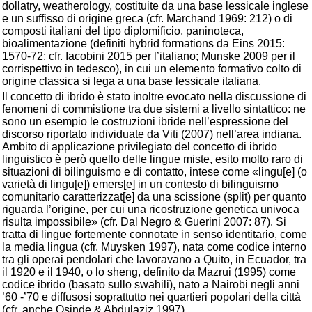
dollatry, weatherology, costituite da una base lessicale inglese
e un suffisso di origine greca (cfr. Marchand 1969: 212) o di
composti italiani del tipo diplomificio, paninoteca,
bioalimentazione (definiti hybrid formations da Eins 2015:
1570-72; cfr. Iacobini 2015 per l’italiano; Munske 2009 per il
corrispettivo in tedesco), in cui un elemento formativo colto di
origine classica si lega a una base lessicale italiana.
Il concetto di ibrido è stato inoltre evocato nella discussione di
fenomeni di commistione tra due sistemi a livello sintattico: ne
sono un esempio le costruzioni ibride nell’espressione del
discorso riportato individuate da Viti (2007) nell’area indiana.
Ambito di applicazione privilegiato del concetto di ibrido
linguistico è però quello delle lingue miste, esito molto raro di
situazioni di bilinguismo e di contatto, intese come «lingu[e] (o
varietà di lingu[e]) emers[e] in un contesto di bilinguismo
comunitario caratterizzat[e] da una scissione (split) per quanto
riguarda l’origine, per cui una ricostruzione genetica univoca
risulta impossibile» (cfr. Dal Negro & Guerini 2007: 87). Si
tratta di lingue fortemente connotate in senso identitario, come
la media lingua (cfr. Muysken 1997), nata come codice interno
tra gli operai pendolari che lavoravano a Quito, in Ecuador, tra
il 1920 e il 1940, o lo sheng, definito da Mazrui (1995) come
codice ibrido (basato sullo swahili), nato a Nairobi negli anni
’60 -’70 e diffusosi soprattutto nei quartieri popolari della città
(cfr. anche Osinde & Abdulaziz 1997).